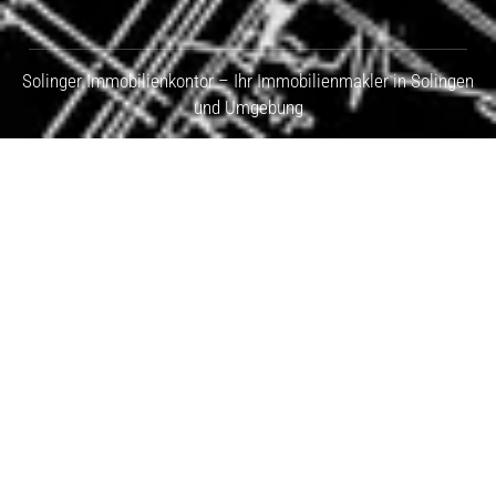
Solinger Immobilienkontor – Ihr Immobilienmakler in Solingen
und Umgebung