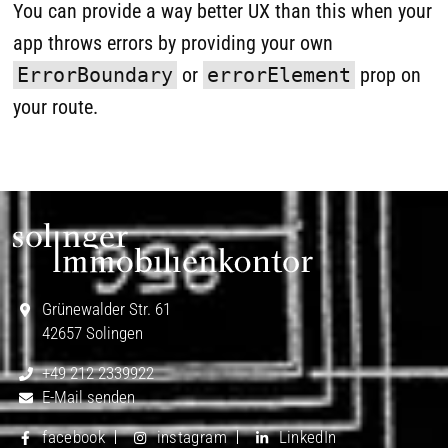
Grünewalder Str. 61
42657 Solingen
+49 212 2339922
E-Mail senden
facebook
instagram
LinkedIn