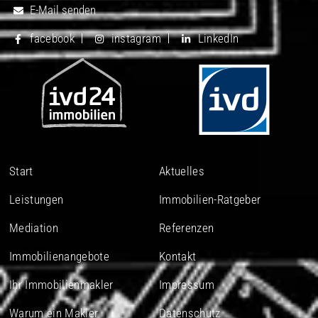
E-Mail senden
facebook
instagram
LinkedIn
Start
Aktuelles
Leistungen
Immobilien-Ratgeber
Mediation
Referenzen
Immobilienangebote
Kontakt
Ihr Immobilienmakler
Impressum
Warum ein Makler
Datenschutz