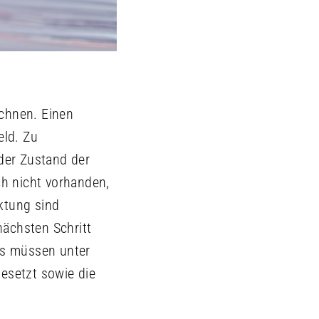
echnen. Einen
eld. Zu
 der Zustand der
ch nicht vorhanden,
ktung sind
nächsten Schritt
uss müssen unter
gesetzt sowie die