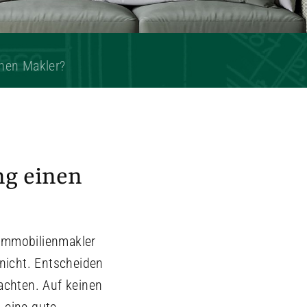
inen Makler?
ng einen
 Immobilienmakler
 nicht. Entscheiden
eachten. Auf keinen