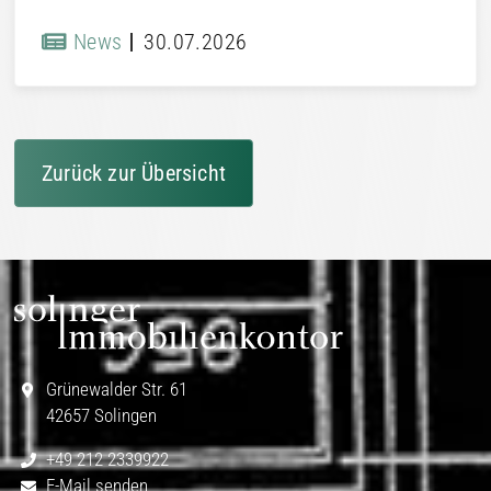
News
30.07.2026
Zurück zur Übersicht
Grünewalder Str. 61
42657 Solingen
+49 212 2339922
E-Mail senden