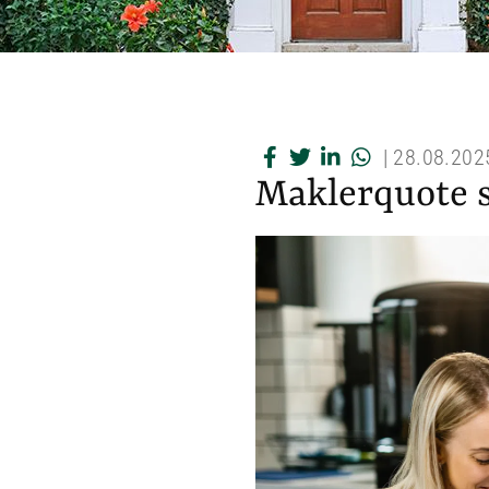
|
28.08.202
Maklerquote st