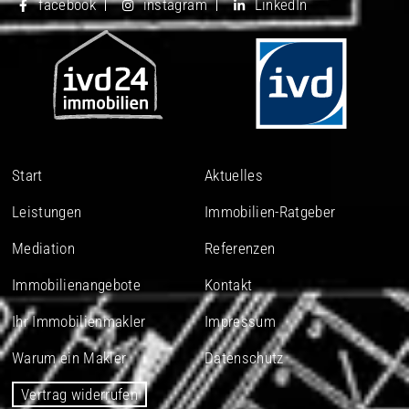
facebook
instagram
LinkedIn
Start
Aktuelles
Leistungen
Immobilien-Ratgeber
Mediation
Referenzen
Immobilienangebote
Kontakt
Ihr Immobilienmakler
Impressum
Warum ein Makler
Datenschutz
Vertrag widerrufen