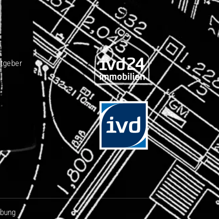
tgeber
ebung