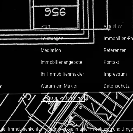
Start
Aktuelles
Leistungen
Immobilien-Ra
Mediation
Referenzen
Immobilienangebote
Kontakt
Ihr Immobilienmakler
Impressum
Warum ein Makler
Datenschutz
In
Vertrag widerrufen
nger Immobilienkontor – Ihr Immobilienmakler in Solingen und Umg