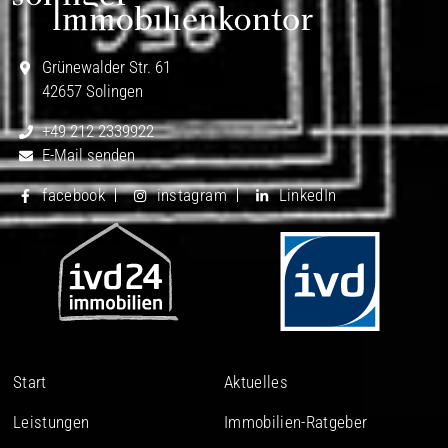
Grünewalder Str. 61
42657 Solingen
+49 212 2339922
E-Mail senden
facebook
instagram
LinkedIn
Start
Aktuelles
Leistungen
Immobilien-Ratgeber