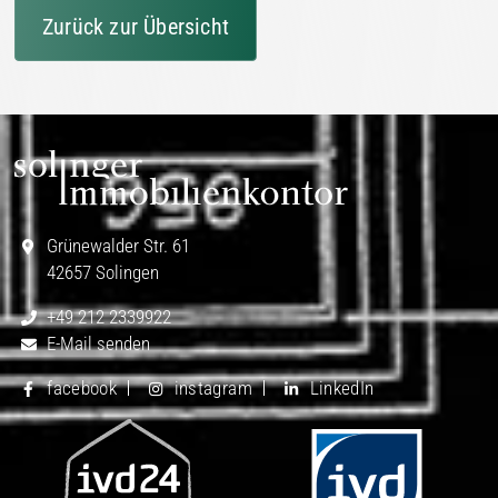
Zurück zur Übersicht
Grünewalder Str. 61
42657 Solingen
+49 212 2339922
E-Mail senden
facebook
instagram
LinkedIn