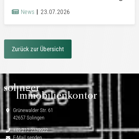
News
23.07.2026
Zurück zur Übersicht
Grünewalder Str. 61
42657 Solingen
+49 212 2339922
E-Mail senden