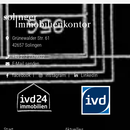
Grünewalder Str. 61
42657 Solingen
+49 212 2339922
E-Mail senden
facebook
instagram
LinkedIn
Start
Aktuelles